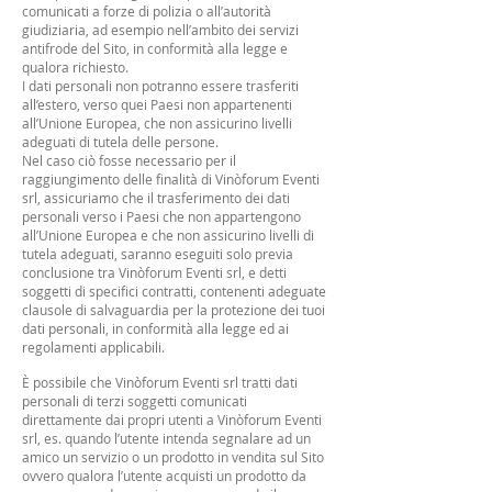
comunicati a forze di polizia o all’autorità
giudiziaria, ad esempio nell’ambito dei servizi
antifrode del Sito, in conformità alla legge e
qualora richiesto.
I dati personali non potranno essere trasferiti
all’estero, verso quei Paesi non appartenenti
all’Unione Europea, che non assicurino livelli
adeguati di tutela delle persone.
Nel caso ciò fosse necessario per il
raggiungimento delle finalità di Vinòforum Eventi
srl, assicuriamo che il trasferimento dei dati
personali verso i Paesi che non appartengono
all’Unione Europea e che non assicurino livelli di
tutela adeguati, saranno eseguiti solo previa
conclusione tra Vinòforum Eventi srl, e detti
soggetti di specifici contratti, contenenti adeguate
clausole di salvaguardia per la protezione dei tuoi
dati personali, in conformità alla legge ed ai
regolamenti applicabili.
È possibile che Vinòforum Eventi srl tratti dati
personali di terzi soggetti comunicati
direttamente dai propri utenti a Vinòforum Eventi
srl, es. quando l’utente intenda segnalare ad un
amico un servizio o un prodotto in vendita sul Sito
ovvero qualora l’utente acquisti un prodotto da