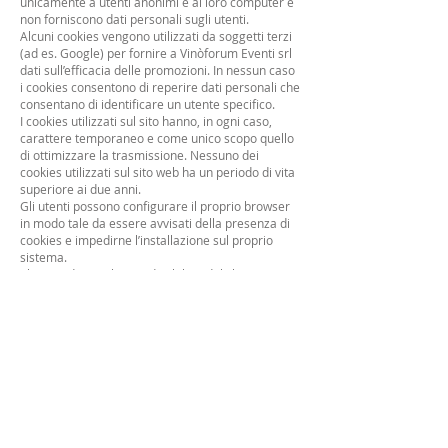
unicamente a utenti anonimi e al loro computer e
non forniscono dati personali sugli utenti.
Alcuni cookies vengono utilizzati da soggetti terzi
(ad es. Google) per fornire a Vinòforum Eventi srl
dati sull’efficacia delle promozioni. In nessun caso
i cookies consentono di reperire dati personali che
consentano di identificare un utente specifico.
I cookies utilizzati sul sito hanno, in ogni caso,
carattere temporaneo e come unico scopo quello
di ottimizzare la trasmissione. Nessuno dei
cookies utilizzati sul sito web ha un periodo di vita
superiore ai due anni.
Gli utenti possono configurare il proprio browser
in modo tale da essere avvisati della presenza di
cookies e impedirne l’installazione sul proprio
sistema.
Eliminando i cookies o disabilitandoli, l’utente si
espone al rischio di non poter accedere a
determinate funzionalità del sito.
Per utilizzare il sito web, non è necessario che gli
utenti accettino l’installazione dei cookies, senza
pregiudicare la necessità che questi avviino una
sessione in ciascuno dei servizi la cui attivazione
richieda la registrazione o l’avvio di sessione.
7.3Che tipo di cookies sono