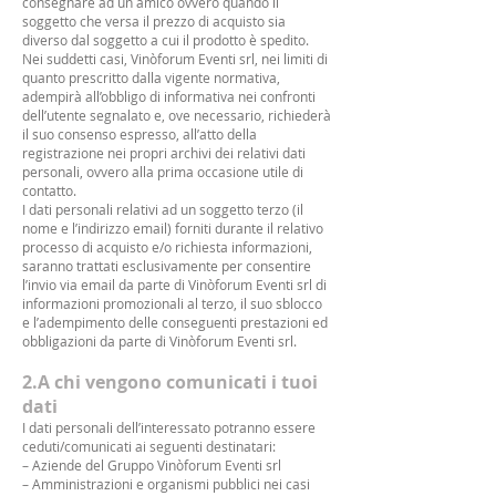
consegnare ad un amico ovvero quando il
soggetto che versa il prezzo di acquisto sia
diverso dal soggetto a cui il prodotto è spedito.
Nei suddetti casi, Vinòforum Eventi srl, nei limiti di
quanto prescritto dalla vigente normativa,
adempirà all’obbligo di informativa nei confronti
dell’utente segnalato e, ove necessario, richiederà
il suo consenso espresso, all’atto della
registrazione nei propri archivi dei relativi dati
personali, ovvero alla prima occasione utile di
contatto.
I dati personali relativi ad un soggetto terzo (il
nome e l’indirizzo email) forniti durante il relativo
processo di acquisto e/o richiesta informazioni,
saranno trattati esclusivamente per consentire
l’invio via email da parte di Vinòforum Eventi srl di
informazioni promozionali al terzo, il suo sblocco
e l’adempimento delle conseguenti prestazioni ed
obbligazioni da parte di Vinòforum Eventi srl.
2.A chi vengono comunicati i tuoi
dati
I dati personali dell’interessato potranno essere
ceduti/comunicati ai seguenti destinatari:
– Aziende del Gruppo Vinòforum Eventi srl
– Amministrazioni e organismi pubblici nei casi