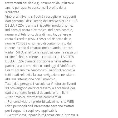
trattamenti dei dati e gli strumenti da utilizzare
anche per quanto concerne il profilo della
sicurezza.
Vinòforum Eventi srl potrà raccogliere i seguenti
dati personali degli utenti del sito web di LA CITTÀ
DELLA PIZZA tramite i rispettivi moduli: nome,
indirizzo di posta elettronica, indirizzo postale,
numero di telefono, data di nascita, genere e
carta di credito (PAN+CVV2) nel rispetto delle
norme PCI DSS o numero di conto (fornito dal
cliente in caso di restituzione) quando l’utente
visita il SITO, effettua la registrazione, realizza un
ordine online, si mette in contatto con LA CITTÀ
DELLA PIZZA tramite iscrizione a newsletter o
partecipa a promozioni o sondaggi di Vinòforum
Eventi srl. Inoltre, Vinòforum Eventi srl raccoglie
tutti i dati relativi alla sua navigazione nel sito e
alla sua interazione con il marchio.
Tutti i dati personali raccolti da Vinòforum Eventi
srl provengono dall’interessato, a eccezione dei
dati di contatto fornitici da amici o familiari:
– Per l’invio di informative commerciali
– Per condividere i preferiti salvati nel sito WEB
I dati personali dell’interessato saranno trattati
per i seguenti scopi, ove applicabili:
– Gestire e sviluppare la registrazione al sito WEB.