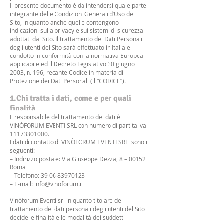
Il presente documento è da intendersi quale parte
integrante delle Condizioni Generali d’Uso del
Sito, in quanto anche quelle contengono
indicazioni sulla privacy e sui sistemi di sicurezza
adottati dal Sito. Il trattamento dei Dati Personali
degli utenti del Sito sarà effettuato in Italia e
condotto in conformità con la normativa Europea
applicabile ed il Decreto Legislativo 30 giugno
2003, n. 196, recante Codice in materia di
Protezione dei Dati Personali (il “CODICE”).
1.Chi tratta i dati, come e per quali
finalità
Il responsabile del trattamento dei dati è
VINÒFORUM EVENTI SRL con numero di partita iva
11173301000
.
I dati di contatto di VINÒFORUM EVENTI SRL sono i
seguenti:
– Indirizzo postale: Via Giuseppe Dezza, 8 – 00152
Roma
– Telefono: 39 06 83970123
– E-mail: info@vinoforum.it
Vinòforum Eventi srl in quanto titolare del
trattamento dei dati personali degli utenti del Sito
decide le finalità e le modalità dei suddetti