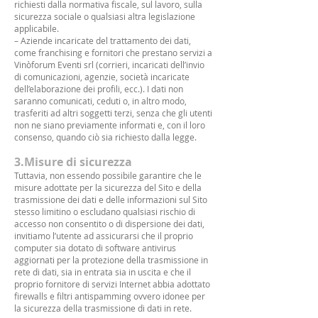
richiesti dalla normativa fiscale, sul lavoro, sulla
sicurezza sociale o qualsiasi altra legislazione
applicabile.
– Aziende incaricate del trattamento dei dati,
come franchising e fornitori che prestano servizi a
Vinòforum Eventi srl (corrieri, incaricati dell’invio
di comunicazioni, agenzie, società incaricate
dell’elaborazione dei profili, ecc.). I dati non
saranno comunicati, ceduti o, in altro modo,
trasferiti ad altri soggetti terzi, senza che gli utenti
non ne siano previamente informati e, con il loro
consenso, quando ciò sia richiesto dalla legge.
3.Misure di sicurezza
Tuttavia, non essendo possibile garantire che le
misure adottate per la sicurezza del Sito e della
trasmissione dei dati e delle informazioni sul Sito
stesso limitino o escludano qualsiasi rischio di
accesso non consentito o di dispersione dei dati,
invitiamo l’utente ad assicurarsi che il proprio
computer sia dotato di software antivirus
aggiornati per la protezione della trasmissione in
rete di dati, sia in entrata sia in uscita e che il
proprio fornitore di servizi Internet abbia adottato
firewalls e filtri antispamming ovvero idonee per
la sicurezza della trasmissione di dati in rete.